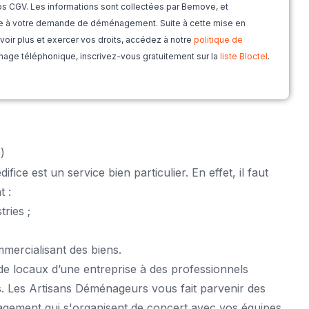
os CGV. Les informations sont collectées par Bemove, et
re à votre demande de déménagement. Suite à cette mise en
savoir plus et exercer vos droits, accédez à notre
politique de
hage téléphonique, inscrivez-vous gratuitement sur la
liste Bloctel
.
)
fice est un service bien particulier. En effet, il faut
t :
ries ;
mercialisant des biens.
e locaux d’une entreprise à des professionnels
s. Les Artisans Déménageurs vous fait parvenir des
gement qui s'organisent de concert avec vos équipes