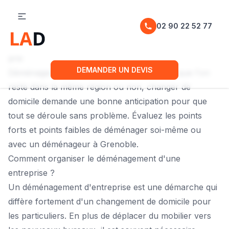
02 90 22 52 77
Déménageur Grenoble (38) : Informations pratiques et
prix
DEMANDER UN DEVIS
Déménager peut être une étape complexe, que l'on
reste dans la même région ou non, changer de
domicile demande une bonne anticipation pour que
tout se déroule sans problème. Évaluez les points
forts et points faibles de déménager soi-même ou
avec un déménageur à Grenoble.
Comment organiser le déménagement d'une
entreprise ?
Un déménagement d'entreprise est une démarche qui
diffère fortement d'un changement de domicile pour
les particuliers. En plus de déplacer du mobilier vers