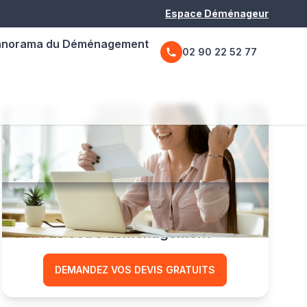
Espace Déménageur
anorama du Déménagement
02 90 22 52 77
Comparez les prix
et réduisez le
coût
de votre déménagement
DEMANDEZ VOS DEVIS GRATUITS