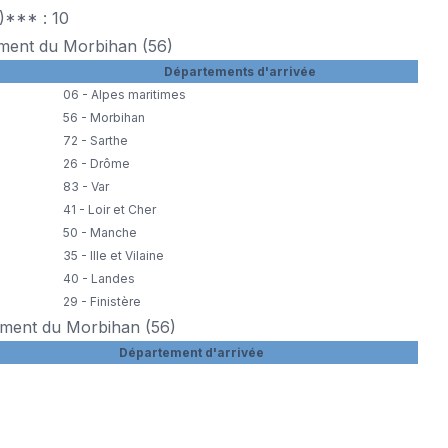
)*** : 10
ement du Morbihan (56)
Départements d'arrivée
06 - Alpes maritimes
56 - Morbihan
72 - Sarthe
26 - Drôme
83 - Var
41 - Loir et Cher
50 - Manche
35 - Ille et Vilaine
40 - Landes
29 - Finistère
tement du Morbihan (56)
Département d'arrivée