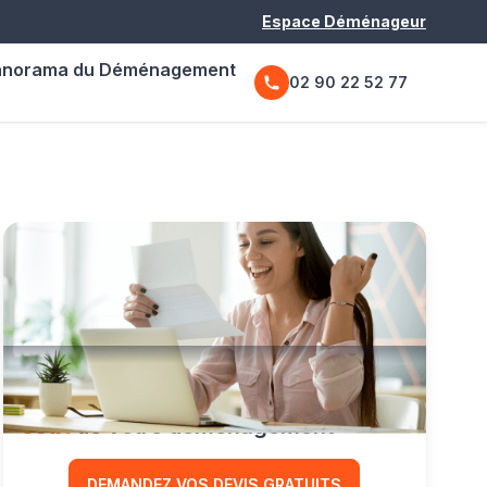
Espace Déménageur
anorama du Déménagement
02 90 22 52 77
Comparez les prix
et réduisez le
coût
de votre déménagement
DEMANDEZ VOS DEVIS GRATUITS