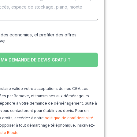
 des économies, et profiter des offres
ove
ulaire valide votre acceptations de nos CGV. Les
ctées par Bemove, et transmises aux déménageurs
t répondre à votre demande de déménagement. Suite à
érience
s vous contacteront pour établir vos devis. Pour en
s droits, accédez à notre
politique de confidentialité
 opposer à tout démarchage téléphonique, inscrivez-
er par rapport aux conditions
liste Bloctel
.
ne de professionnels indépendants