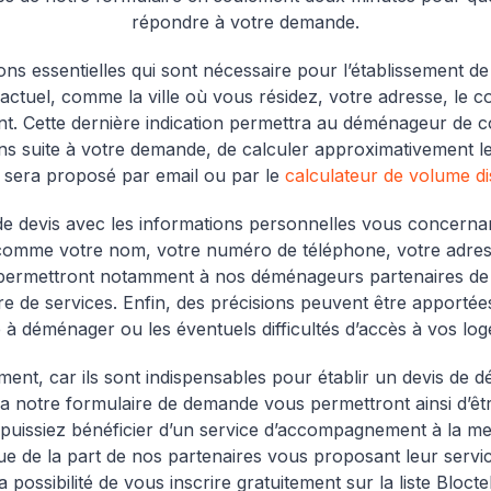
répondre à votre demande.
s essentielles qui sont nécessaire pour l’établissement d
tuel, comme la ville où vous résidez, votre adresse, le co
ent. Cette dernière indication permettra au déménageur de c
 suite à votre demande, de calculer approximativement l
s sera proposé par email ou par le
calculateur de volume dis
 devis avec les informations personnelles vous concernant,
omme votre nom, votre numéro de téléphone, votre adress
permettront notamment à nos déménageurs partenaires de
fre de services. Enfin, des précisions peuvent être apport
à déménager ou les éventuels difficultés d’accès à vos lo
ment, car ils sont indispensables pour établir un devis de
via notre formulaire de demande vous permettront ainsi d’
 puissiez bénéficier d’un service d’accompagnement à la me
que de la part de nos partenaires vous proposant leur se
la possibilité de vous inscrire gratuitement sur la liste Bloctel