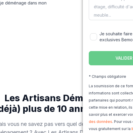
t je déménage dans mon
Je souhaite faire
exclusives Bem
* Champs obligatoire
La soumission de ce form
informations sont colle
Les Artisans Déménageurs,
partenaires qui pourron
(déjà) plus de 10 années d'exp
cette mise en relation, il
savoir plus et exercer vo
des données
. Pour vous
is vous ne savez pas vers quel déménageur vous tourn
vous gratuitement sur la
éménagement ? Avec Les Artisans Déménageurs, enseig