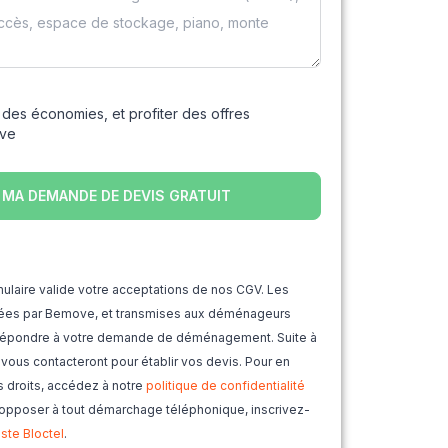
 des économies, et profiter des offres
ove
ulaire valide votre acceptations de nos CGV. Les
ctées par Bemove, et transmises aux déménageurs
t répondre à votre demande de déménagement. Suite à
érience
s vous contacteront pour établir vos devis. Pour en
s droits, accédez à notre
politique de confidentialité
 opposer à tout démarchage téléphonique, inscrivez-
er par rapport aux conditions
liste Bloctel
.
ne de professionnels indépendants