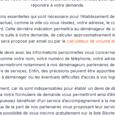
répondre à votre demande.
s essentielles qui sont nécessaire pour l’établissement d
tuel, comme la ville où vous résidez, votre adresse, le co
ent. Cette dernière indication permettra au déménageur de c
 suite à votre demande, de calculer approximativement l
s sera proposé par email ou par le
calculateur de volume dis
 devis avec les informations personnelles vous concernant,
omme votre nom, votre numéro de téléphone, votre adress
permettront notamment à nos déménageurs partenaires de
fre de services. Enfin, des précisions peuvent être apport
à déménager ou les éventuels difficultés d’accès à vos lo
ment, car ils sont indispensables pour établir un devis de
via notre formulaire de demande vous permettront ainsi d’
 puissiez bénéficier d’un service d’accompagnement à la me
que de la part de nos partenaires vous proposant leur se
la possibilité de vous inscrire gratuitement sur la liste Bloctel