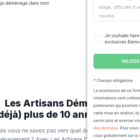
t je déménage dans mon
Je souhaite faire
exclusives Bem
* Champs obligatoire
La soumission de ce form
informations sont colle
Les Artisans Déménageurs,
partenaires qui pourron
(déjà) plus de 10 années d'exp
cette mise en relation, il
savoir plus et exercer vo
des données
. Pour vous
is vous ne savez pas vers quel déménageur vous tourn
vous gratuitement sur la
éménagement ? Avec Les Artisans Déménageurs, enseig